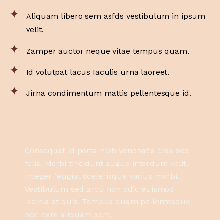
Aliquam libero sem asfds vestibulum in ipsum
velit.
Zamper auctor neque vitae tempus quam.
Id volutpat lacus Iaculis urna laoreet.
Jirna condimentum mattis pellentesque id.
Consequat id porta nibh venenatis cras sed
felis. Morbi tincidunt augue interdum velit.
Integer feugiat scelerisque varius morbi.
Vestibulum sed arcu non odio euismod
lacinia at quis. Tempus quam pellentesque
nec nam aliquam sem.